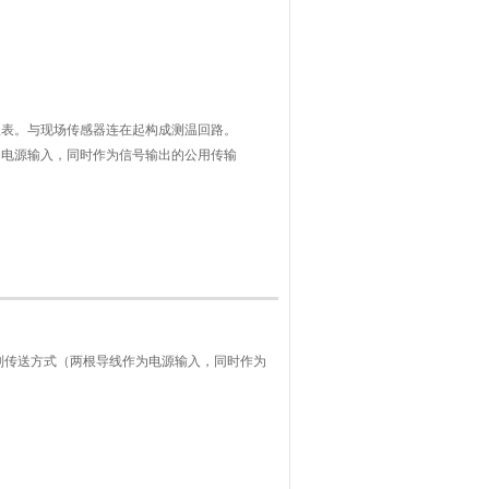
仪表。与现场传感器连在起构成测温回路。
为电源输入，同时作为信号输出的公用传输
性的4-20mA输出信号。
制传送方式（两根导线作为电源输入，同时作为