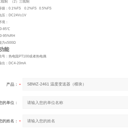
二线制 （2）三线制
等级：0.1%FS 0.2%FS 0.5%FS
电压：DC24V±1V
环境：
-85℃
-95%RH
能力≤500Ω
功能
入信号：热电阻PT100或者热电偶
输出：DC4-20mA
产品：
您的单位：
您的姓名：