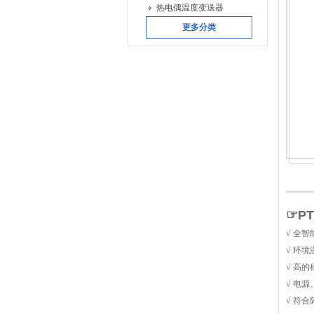
热电偶温度变送器
更多分类
☞
P
√ 全
√ 环
√ 高
√ 电
√ 符合