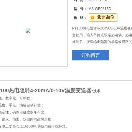
时 间：
2025-12-10
型 号：
MS-WB0815D
价 格：
PT100热电阻转4-20mA/0-10V
套使用，输入单路或双路热电偶、热
处理后，变送输出隔离的单路或双路
出、电源之间的电气隔离性能。可广
订购留言
行业的自控工程之中。
T100热电阻转4-20mA/0-10V温度变送器
*技术
智能、数字化、可编程；
境温度、零点、满幅自动补偿；
的稳定性，确保准确度多年不变；
源、输入、输出、双回路间高隔离度；
际电工委员会IEC61000相关抗电磁干扰标准。