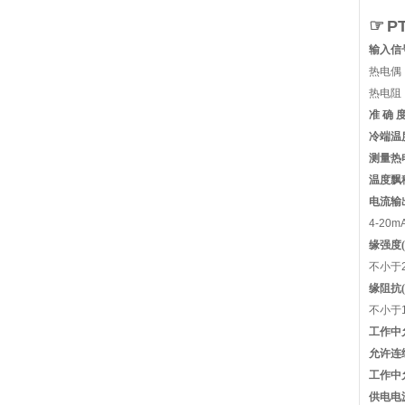
☞
P
输入信
热电偶
热电阻：
准 确 
冷端温
测量热
温度飘
电流输
4-20m
缘强度(
不小于20
缘阻抗(
不小于
工作中
允许连
工作中
供电电