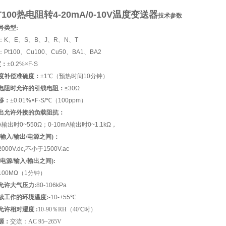
T100热电阻转4-20mA/0-10V温度变送器
技术参数
号类型:
：K、E、S、B、J、R、N、T
Pt100、Cu100、Cu50、BA1、BA2
度：
±0.2%×F·S
度补偿准确度：
±1℃（预热时间10分钟）
电阻时允许的引线电阻：
≤30Ω
移：
±0.01%×F·S/℃（100ppm）
出允许外接的负载阻抗：
A
输出时0~550Ω；0-10mA输出时0~1.1kΩ，
输入/输出/电源之间)：
00V.dc,不小于1500V.ac
电源/输入/输出之间):
100MΩ（1分钟）
允许大气压力:
80-106kPa
续工作的环境温度:
-10-+55℃
允许相对湿度 :
10-90
％
RH
（
40
℃时
）
源：
交流：
AC 95~265V