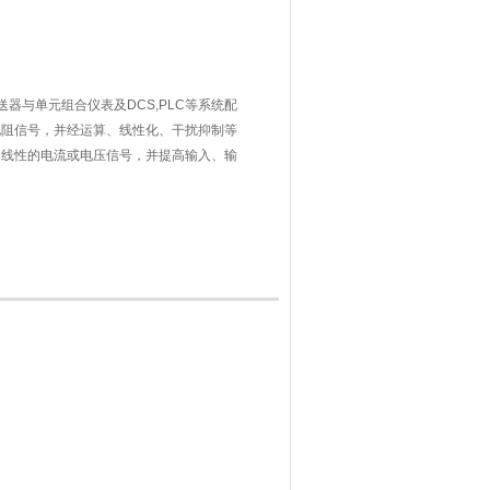
温度变送器与单元组合仪表及DCS,PLC等系统配
电阻信号，并经运算、线性化、干扰抑制等
的线性的电流或电压信号，并提高输入、输
泛应用于油田、石化、制造、电力、冶金等