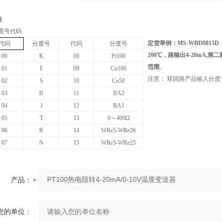
表
度号代码
定货举例：MS-WBD0815D
代码
分度号
代码
分度号
200℃，
路输出4-20mA,第
00
K
08
Pt100
范围
。
01
E
09
Cu100
注意：
双回路产品输入分度
02
S
10
Cu50
03
B
11
BA2
04
J
12
BA1
05
T
13
0
～400Ω
06
R
14
WRe5-WRe26
07
N
15
WRe3-WRe25
产品：
您的单位：