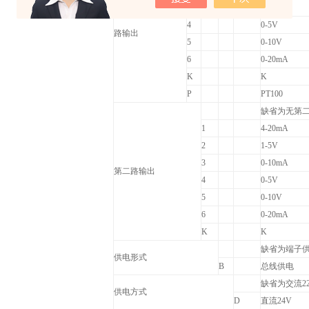
3
0-10mA
4
0-5V
路输出
5
0-10V
6
0-20mA
K
K
P
PT100
缺省为无第
1
4-20mA
2
1-5V
3
0-10mA
第二路输出
4
0-5V
5
0-10V
6
0-20mA
K
K
缺省为端子
供电形式
B
总线供电
缺省为交流22
供电方式
D
直流24V