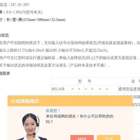
直流：
DC 16~28V
率：
0.9~1.8W(
与型号有关
)
寸：长×宽×厚
(115mm
×
100mm
×
22.5mm
)
输出状态
在用户不别指明的情况下，无论输入信号出现何种故障状态(开路短路反接超量程)，
输出上限的12.5%(如
4-20mA
输出时,小输出可为0
mA
,
不超过22
mA)
。
用户可在订货时或自行通过编程器，将输入故障状态(同上)下的输出设置为某固定值
关于输出状态的详细说明及设置方法请见
《产品样本及技术手册》。
选型表
型 号
说 
MS-WB
×
×
×
×
×
×
通用型温度
缺省为单回
输入回路
D
双回路(相互
欢迎您！
代
来自局域网的朋友！有什么可以帮助您的
输入分度号
见附表
码
吗？
1
4-20mA
2
1-5V