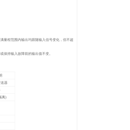
在满量程范围内输出均跟随输入信号变化，但不超
，或保持输入故障前的输出值不变。
明
变送器
路
隔离)