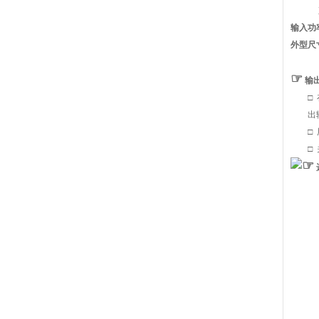
输入功
外型尺
☞
□
出
□
□
☞