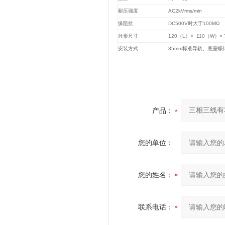
耐压强度
AC2kVrms/min
缘阻抗
DC500V
时大于
100MΩ
外形尺寸
120
（
L
）
× 110
（
W
）
× 
安装方式
35mm
标准导轨、底座螺
产品：
您的单位：
您的姓名：
联系电话：