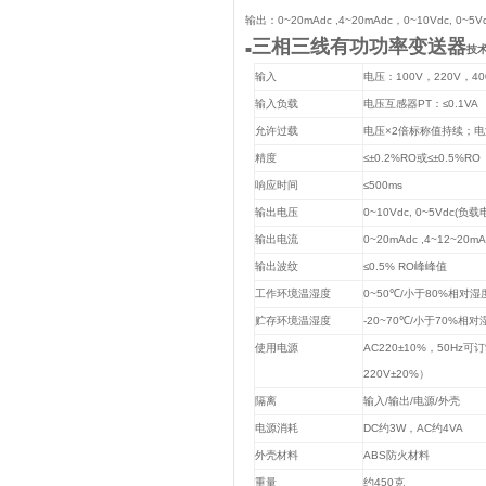
输出：
0~20mAdc ,4~20mAdc
，
0~10Vdc, 0~5V
三相三线有功功率变送器
■
技
输入
电压：
100V
，
220V
，
40
输入负载
电压互感器
PT
：
≤0.1VA
允许过载
电压
×2
倍标称值持续；电
精度
≤±0.2%RO
或
≤±0.5%RO
响应时间
≤500ms
输出电压
0~10Vdc, 0~5Vdc(
负载
输出电流
0~20mAdc ,4~12~20mA
输出波纹
≤0.5% RO
峰峰值
工作环境温湿度
0~50℃/
小于
80%
相对湿
贮存环境温湿度
-20~70℃/
小于
70%
相对
使用电源
AC220±10%
，
50Hz
可订
220V±20%
）
隔离
输入
/
输出
/
电源
/
外壳
电源消耗
DC
约
3W
，
AC
约
4VA
外壳材料
ABS
防火材料
重量
约
450
克