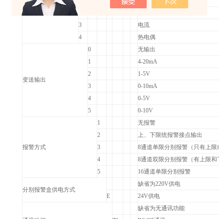
1
电压
输入信号
2
热电阻
3
电流
4
热电偶
0
无输出
1
4-20mA
2
1-5V
变送输出
3
0-10mA
4
0-5V
5
0-10V
1
无报警
2
上、下限统报警接点输出
报警方式
3
8
通道单限分别报警（只有上限
4
8
通道双限分别报警（有上限和
5
16
通道单限分别报警
缺省为220V供电
分别报警盒供电方式
E
24V
供电
缺省为无通讯功能