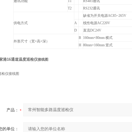
通讯功能
T1
RS485
通讯
T2
RS232
通讯
缺省为开关电源AC85~265V
供电方式
A
线性电源AC220V
D
直流DC24V
B
160mm
×80mm 横式
外形尺寸（宽
×高×深）
H
80mm
×160mm 竖式
家港16通道温度巡检仪
接线图
巡检仪接线图
产品：
您的单位：