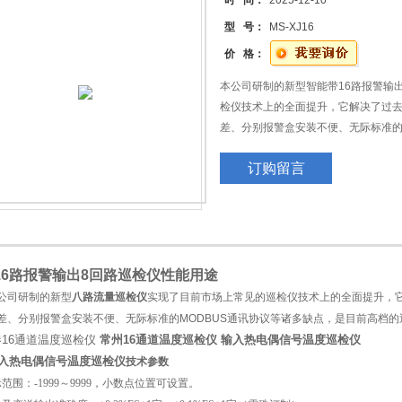
时 间：
2025-12-10
型 号：
MS-XJ16
价 格：
本公司研制的新型智能带16路报警输
检仪技术上的全面提升，它解决了过
差、分别报警盒安装不便、无际标准的
功能*的巡检仪产品。输入热电偶信号
订购留言
16路报警输出8回路巡检仪
性能用途
公司研制的新型
八路流量巡检仪
实现了目前市场上常见的巡检仪技术上的全面提升，
差、分别报警盒安装不便、无际标准的MODBUS
通讯协议等诸多缺点，是目前高档的
16通道温度巡检仪
常州16通道温度巡检仪
输入热电偶信号温度巡检仪
入热电偶信号温度巡检仪
技术参数
范围：-1999～9999，小数点位置可设置。