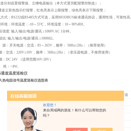
通道分别设置报警值、立继电器输出（本方式需另配报警控制盒）；
通道立双色指示灯报警，红色亮表示上限报警，绿色亮表示下限报警；
方式：RS232或RS485方式可选，采用MODBUS标准通讯协议，通用性强，可靠
环境：环境温度：-10～55℃，环境湿度：10～90%RH。
压强度: 输入/输出/电源/通讯
≥
1000V.
AC 1
分钟。
阻抗: 输入/输出/电源/通讯
≥
100M
Ω
。
 源：开关电源：交流：85～265V，频率： 50Hz±2Hz；（推荐使用）
：交流：220V±10V，频率： 50Hz±2Hz；（变压器电源，不推荐使用）
源
：DC 24V （适用范围
16V-28V
）
功 耗：<4W。
6通道温度巡检仪
入热电阻信号温度巡检仪
选型表
型 号
说
MS-XJ
×
×
×
×
×
×
×
×
茂尚智能巡检报警仪
欢迎您！
输入
08
8
通道
来自局域网的朋友！有什么可以帮助您的
吗？
通道
16
16
通道
0
智能万用混合输入