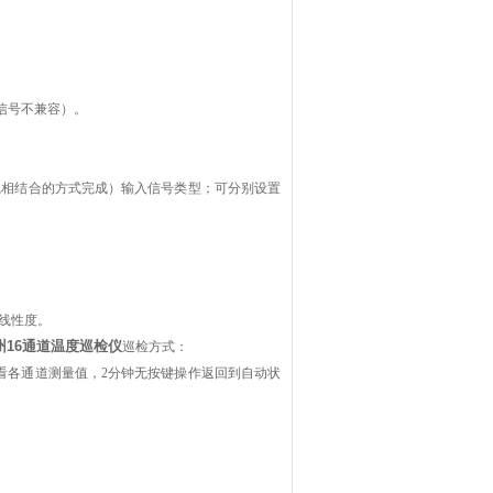
其他信号不兼容）。
线相结合的方式完成）输入信号类型；可分别设置
及线性度。
州16通道温度巡检仪
巡检方式：
看各通道测量值，2分钟无按键操作返回到自动状