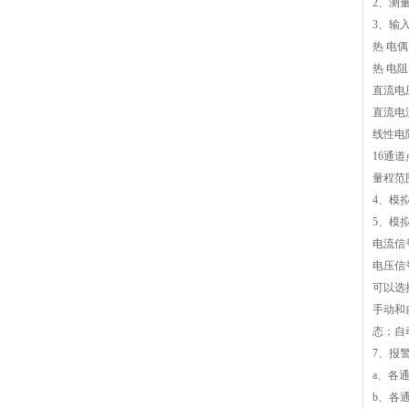
2
、测量
3
、输入
热 电偶
热 电阻
直流电压
直流电流
线性电
16通
量程范
4
、模拟
5
、模
电流信号
电压信
可以选
手动和
态；自
7
、报
a
、各
b
、各