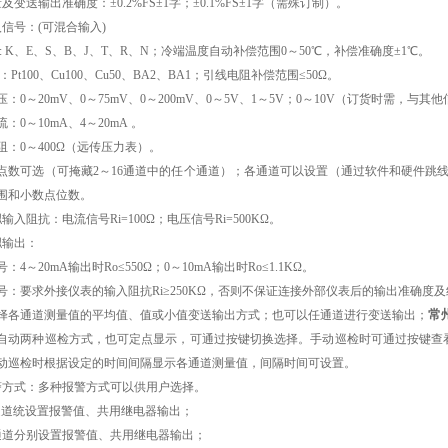
及变送输出准确度：±0.2%FS±1字；±0.1%FS±1字（需殊订制）。
信号：(可混合输入)
: K、E、S、B、J、T、R、N；冷端温度自动补偿范围0～50℃，补偿准确度±1℃。
：Pt100、Cu100、Cu50、BA2、BA1；引线电阻补偿范围≤50Ω。
：0～20mV、0～75mV、0～200mV、0～5V、1～5V；0～10V（订货时需，与
：0～10mA、4～20mA 。
阻：0～400Ω（远传压力表）。
道点数可选（可掩藏2～16通道中的任个通道）；各通道可以设置（通过软件和硬件跳
围和小数点位数。
输入阻抗：电流信号Ri=100Ω；电压信号Ri=500KΩ。
拟输出：
：4～20mA输出时Ro≤550Ω；0～10mA输出时Ro≤1.1KΩ。
号：要求外接仪表的输入阻抗Ri≥250KΩ，否则不保证连接外部仪表后的输出准确度
常
择各通道测量值的平均值、值或小值变送输出方式；也可以任通道进行变送输出；
自动两种巡检方式，也可定点显示，可通过按键切换选择。手动巡检时可通过按键查
动巡检时根据设定的时间间隔显示各通道测量值，间隔时间可设置。
警方式：多种报警方式可以供用户选择。
通道统设置报警值、共用继电器输出；
通道分别设置报警值、共用继电器输出；