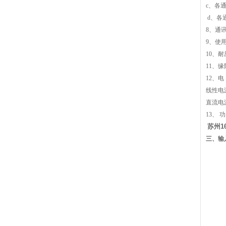
c
、各
d
、各
8
、通讯
9
、使用
10
、耐
11
、缘
12
、电
线性电源
直流电
13
、 
苏州1
三、
输