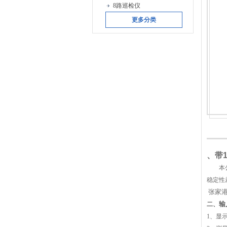
8路巡检仪
更多分类
、
带
本
稳定性
张家港
输
二、
1
、显示