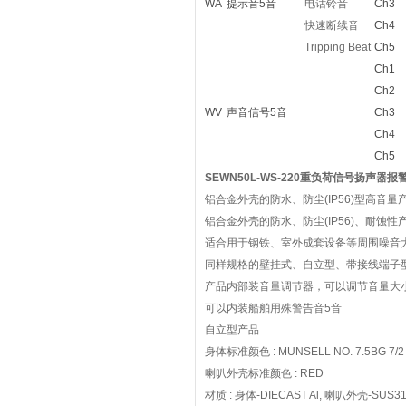
WA
提示音5音
电话铃音
Ch3
快速断续音
Ch4
Tripping Beat
Ch5
Ch1
Ch2
WV
声音信号5音
Ch3
Ch4
Ch5
SEWN50L-WS-220重负荷信号扬声器报
铝合金外壳的防水、防尘(IP56)型高音量
铝合金外壳的防水、防尘(IP56)、耐蚀
适合用于钢铁、室外成套设备等周围噪音
同样规格的壁挂式、自立型、带接线端子
产品内部装音量调节器，可以调节音量大
可以内装船舶用殊警告音5音
自立型产品
身体标准颜色 : MUNSELL NO. 7.5BG 7/2
喇叭外壳标准颜色 : RED
材质 : 身体-DIECAST Al, 喇叭外壳-SUS3