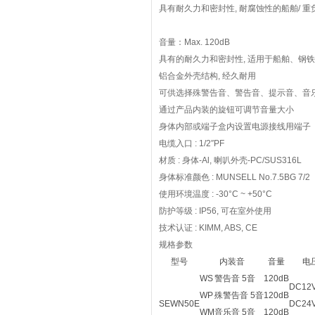
具有耐久力和密封性, 耐腐蚀性的船舶/ 
音量：Max. 120dB
具有的耐久力和密封性, 适用于船舶、钢
铝合金外壳结构, 经久耐用
可供选择殊警告音、警告音、提示音、音乐
通过产品内装的旋钮可调节音量大小
身体内部或端子盒内设置电源接线用端子
电缆入口 : 1/2″PF
材质 : 身体-Al, 喇叭外壳-PC/SUS316L
身体标准颜色 : MUNSELL No.7.5BG 7/2
使用环境温度 : -30°C ~ +50°C
防护等级 : IP56, 可在室外使用
技术认证 : KIMM, ABS, CE
规格参数
型号
内装音
音量
电
WS
警告音 5音
120dB
DC12V
WP
殊警告音 5音
120dB
SEWN50E
DC24V
WM
音乐音 5音
120dB