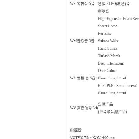
WS
警告音 5音
急救 PI-PO(救急)音
断续音
High-Expansion Foam Rele
Sweet Home
For Elise
WM
音乐音 3音
Sukoos Waltz
Piano Sonata
Turkish March
Beep. intermittent
Door Chime
WA
警报 音 5音
Phone Ring Sound
PI.PI.PI.PI. Short Interval
Phone Ring Sound
定做产品
WV
声音信号 3ch
(声音录音型产品）
电源线
VCTF(0.75sqⅩ2C) 400mm