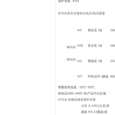
保护等级 : IP55
型号内装音音量电压电压/电流重量
WS
警告音 5音
108
WM
音乐音 5音
108
SEN15
SEN25
WA
警报音 5音
105
WV
声音信号 3频道
98d
周围使用温度 ; -20℃~50℃
殊电压(48V, 440V 等)产品可以定做
代号名 称频道频道视听音量
火灾 A-ANG(火災)音
紧急 WA-U(緊急)音