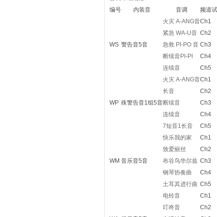
编号
内装音
音调
频道
火灾 A-ANG音
Ch1
紧急 WA-U音
Ch2
WS
警告音5音
急救 PI-PO 音
Ch3
断续音PI-PI
Ch4
连续音
Ch5
火灾 A-ANG音
Ch1
长音
Ch2
WP
殊警告音1组5音
断续音
Ch3
连续音
Ch4
7短音1长音
Ch5
快乐我的家
Ch1
致爱丽丝
Ch2
WM
音乐音5音
布谷鸟华尔兹
Ch3
钢琴协奏曲
Ch4
土耳其进行曲
Ch5
电铃音
Ch1
叮咚音
Ch2