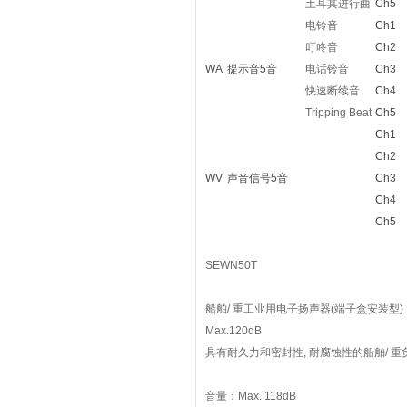
土耳其进行曲
Ch5
电铃音
Ch1
叮咚音
Ch2
WA
提示音5音
电话铃音
Ch3
快速断续音
Ch4
Tripping Beat
Ch5
Ch1
Ch2
WV
声音信号5音
Ch3
Ch4
Ch5
SEWN50T
船舶/ 重工业用电子扬声器(端子盒安装型)
Max.120dB
具有耐久力和密封性, 耐腐蚀性的船舶/ 
音量：Max. 118dB