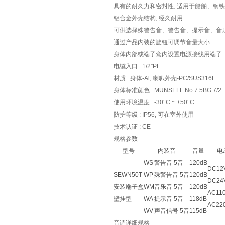
具有的耐久力和密封性, 适用于船舶、钢
铝合金外壳结构, 经久耐用
可供选择殊警告音、警告音、提示音、音乐
通过产品内装的旋钮可调节音量大小
身体内部或端子盒内设置电源接线用端子
电缆入口 : 1/2″PF
材质 : 身体-Al, 喇叭外壳-PC/SUS316L
身体标准颜色 : MUNSELL No.7.5BG 7/2
使用环境温度 : -30°C ~ +50°C
防护等级 : IP56, 可在室外使用
技术认证 : CE
规格参数
型号
内装音
音量
电
WS
警告音 5音
120dB
DC12V
SEWN50T
WP
殊警告音 5音
120dB
DC24V
安装端子盒
WM
音乐音 5音
120dB
AC110
壁挂型
WA
提示音 5音
118dB
AC220
WV
声音信号 5音
115dB
音调详细规格