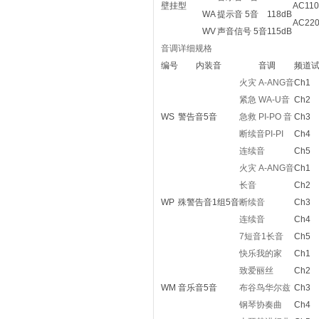
壁挂型
AC110
WA
提示音 5音
118dB
AC220
WV
声音信号 5音
115dB
音调详细规格
编号
内装音
音调
频道
火灾 A-ANG音
Ch1
紧急 WA-U音
Ch2
WS
警告音5音
急救 PI-PO 音
Ch3
断续音PI-PI
Ch4
连续音
Ch5
火灾 A-ANG音
Ch1
长音
Ch2
WP
殊警告音1组5音
断续音
Ch3
连续音
Ch4
7短音1长音
Ch5
快乐我的家
Ch1
致爱丽丝
Ch2
WM
音乐音5音
布谷鸟华尔兹
Ch3
钢琴协奏曲
Ch4