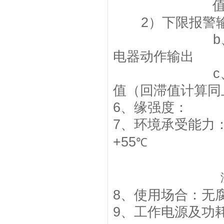
值
2
）下限报警
b
电器动作输出
c
值（回滞值计算同
6
、
缘强度：
IEC
7
、
环境承受能力
+55
℃
8
、
使用场合：无
9
、
工作电源及功