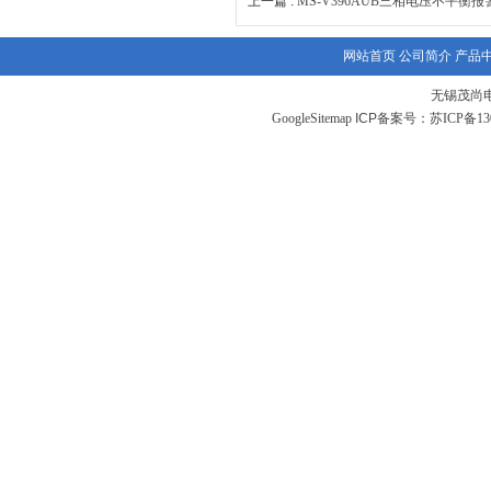
上一篇 :
MS-V396AUB三相电压不平衡报
网站首页
公司简介
产品
无锡茂尚
GoogleSitemap
ICP备案号：
苏ICP备130