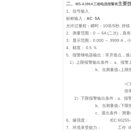
二、
主要
MS-A396A
三相电流报警表
1
、信号输入
AC 5A
标称输入：
10
/5
;
允许过量程：瞬时：
倍
秒
持续
2
0
6A
(
)
、测量范围：
～
二次
，
真有
3
0.000
9999 A
、
显示范围：
～
，
4
0.5
、精度：
％
5
、报警继电器输出：常开接点，接
1
a
）上限报警输出条件：
、报警
b
、
当测量值≥上限
×
C
倍率
2
a
）下限报警输出条件：
、报
b
、
当测量值≤下限
c
、
退出条件：测量
6
IEC 60255-5 2
、
缘强度：
7
IE
、
环境承受能力：
工作