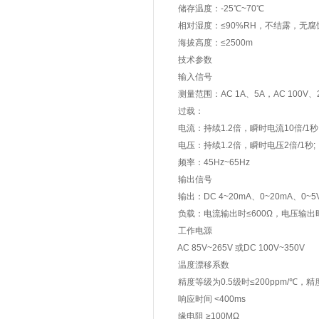
储存温度：-25℃~70℃
相对湿度：≤90%RH，不结露，无腐
海拔高度：≤2500m
技术参数
输入信号
测量范围：AC 1A、5A，AC 100V、2
过载：
电流：持续1.2倍，瞬时电流10倍/1秒
电压：持续1.2倍，瞬时电压2倍/1秒;
频率：45Hz~65Hz
输出信号
输出：DC 4~20mA、0~20mA、0~5V
负载：电流输出时≤600Ω，电压输出时≥
工作电源
AC 85V~265V 或DC 100V~350V
温度漂移系数
精度等级为0.5级时≤200ppm/℃，精度等
响应时间 <400ms
缘电阻 ≥100MΩ