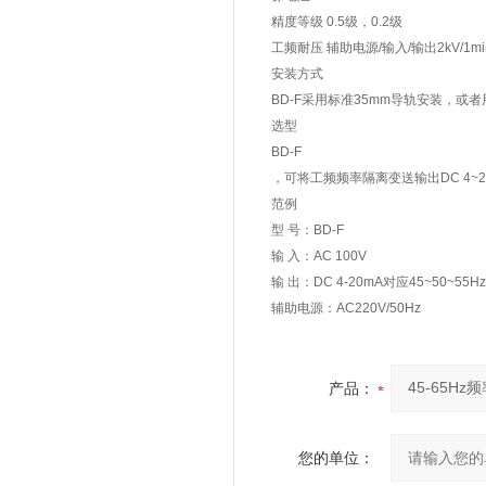
精度等级 0.5级，0.2级
工频耐压 辅助电源/输入/输出2kV/1min
安装方式
BD-F采用标准35mm导轨安装，或者
选型
BD-F
，可将工频频率隔离变送输出DC 4~20mA
范例
型 号：BD-F
输 入：AC 100V
输 出：DC 4-20mA对应45~50~55Hz
辅助电源：AC220V/50Hz
产品：
您的单位：