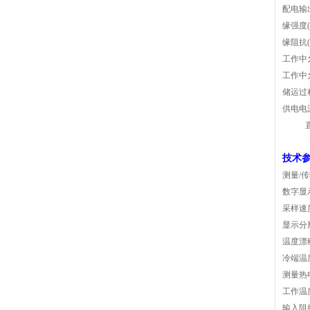
配电输
缘强度(
缘阻抗(
工作中允
工作中允
储运过程
供电电
技术
测量/
数字显
采样速度
显示分
温度漂移
冷端温
测量热
工作温度
输入阻抗