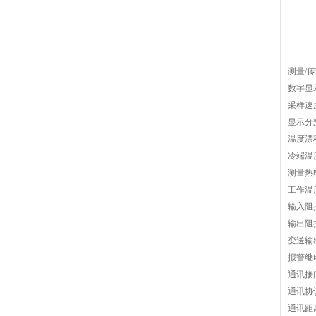
测量/
数字显
采样速度
显示分
温度漂移
冷端温
测量热
工作温度
输入阻抗
输出阻抗
变送输出
报警继电
通讯接口:
通讯协议
通讯距离