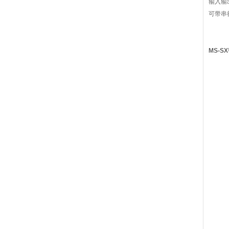
输入输
可带串
MS-