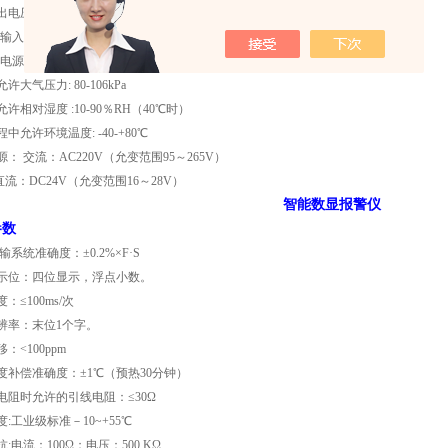
出电压:
DC24±1V
50mA，过流自动保护
输入/输出/通讯/电源之间)：不小于1500V.AC分钟
电源/输入/输出/通讯之间): 不小于100MΩ
许大气压力: 80-106kPa
许相对湿度 :10-90％RH（40℃时）
中允许环境温度: -40-+80℃
源：
交流
：
AC220V（允变范围95～265V）
直流：DC24V（允变范围16～28V）
智能数显报警仪
参数
传输系统准确度
：
±
0.2%×F·S
示位：四位显示，浮点小数。
：≤100ms/次
辨率：末位1个字。
：<100ppm
度补偿准确度：±1℃（预热30分钟）
电阻时允许的引线电阻：≤30Ω
:工业级标准－10~+55℃
:电流：100Ω；电压：500 KΩ