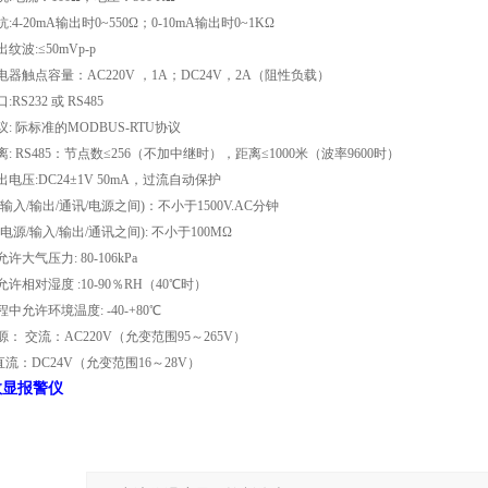
:4-20mA输出时0~550Ω；0-10mA输出时0~1KΩ
纹波:≤50mVp-p
器触点容量：AC220V ，1A；DC24V，2A（阻性负载）
RS232 或 RS485
: 际标准的MODBUS-RTU协议
: RS485：节点数≤256（不加中继时），距离≤1000米（波率9600时）
出电压:
DC24±1V
50mA，过流自动保护
输入/输出/通讯/电源之间)：不小于1500V.AC分钟
电源/输入/输出/通讯之间): 不小于100MΩ
许大气压力: 80-106kPa
许相对湿度 :10-90％RH（40℃时）
中允许环境温度: -40-+80℃
源：
交流
：
AC220V（允变范围95～265V）
直流：DC24V（允变范围16～28V）
数显报警仪