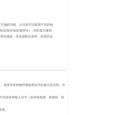
输入可编程功能，台仪表可以配接不同的输
电流/线性电阻/频率等）, 同时显示量程、
各类传感器、变送器配合使用，实现对温
的测量显示、调节、报警控制、数据采集和
流量、速度等多种物理量检测信号的显示及控制，并
即可实现多种输入信号（各种热电偶、热电阻、标
直观。