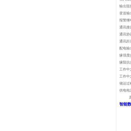
输出阻抗
变送输出
报警继电
通讯接口:
通讯协议
通讯距离
配电输
缘强度(
缘阻抗(
工作中允
工作中允
储运过程
供电电
智能