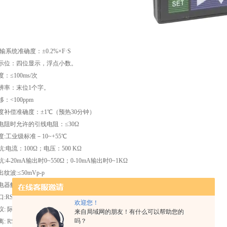
传输系统准确度
：
±
0.2%×F·S
示位：四位显示，浮点小数。
：≤100ms/次
辨率：末位1个字。
：<100ppm
度补偿准确度：±1℃（预热30分钟）
电阻时允许的引线电阻：≤30Ω
:工业级标准－10~+55℃
:电流：100Ω；电压：500 KΩ
:4-20mA输出时0~550Ω；0-10mA输出时0~1KΩ
纹波:≤50mVp-p
器触点容量：AC220V ，1A；DC24V，2A（阻性负载）
RS232 或 RS485
欢迎您！
: 际标准的MODBUS-RTU协议
来自局域网的朋友！有什么可以帮助您的
吗？
: RS485：节点数≤256（不加中继时），距离≤1000米（波率9600时）