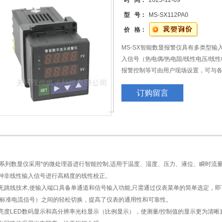
时 间：
2025-12-09
型 号：
MS-SX112PA0
价 格：
MS-SX智能数显报警仪具有多类型
入信号（热电偶/热电阻/线性电压/线性
报警控制等可由用户现场设置，可与
度、压力、液位、容量、力等物理量
订购留言
记录，其适用范围非常广泛。
SX系列数显仪采用*的微处理器进行智能控制,适用于温度、湿度、压力、液位、瞬时
种非线性输入信号进行高精度的线性校正。
无跳线技术,使输入端口具备单通道和信号输入功能,只需通过仪表菜单的简单选定，
/标准电流信号）之间的轻松切换，提高了仪表的通用性和可靠性。
亮度LED数码显示和高分辨率光柱显示（比例显示），使测量/控制值的显示更为清晰