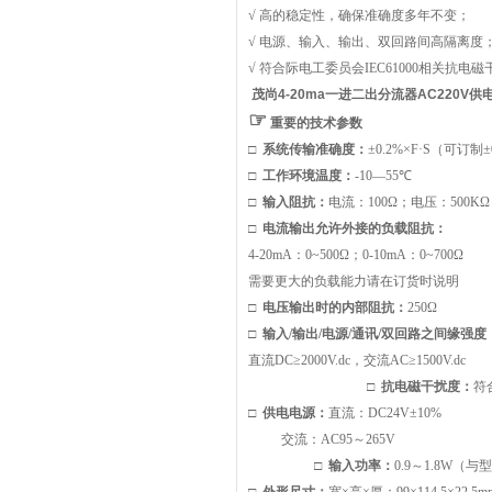
√ 高的稳定性，确保准确度多年不变；
√ 电源、输入、输出、双回路间高隔离度
√ 符合际电工委员会IEC61000相关抗电
茂尚4-20ma一进二出分流器AC220V供
☞
重要的技
□
系统传输准确度：
±0.2%×F·S（可订制±
□
工作环境温度：
-10—55℃
□
输入阻抗：
电流
：
100
Ω；电压：500KΩ
□
电流输出允许外接的负载
阻抗：
4-20mA
：0~500Ω；0-10mA：0~700Ω
需要更大的负载能力请在订货时说明
□
电压输出时的内部阻抗：
25
0
Ω
□
输入/输出/电源/通讯/双回路之间缘强度
直流DC≥2000V.dc，交流AC≥1500V.dc
□
抗电磁干扰度：
符
□
供电电源：
直流：DC24V±10%
交流
：
AC95
～265V
□
输入功率：
0
.9
～1
.8
W
（与型