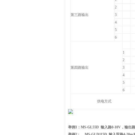
2
第三路输出
3
4
5
6
1
2
第四路输出
3
4
5
6
供电方式
举例1：
MS
-GL55D
输入
路0-10V
，输出路0
举例2 :
M
S
-GLD115D
输入双路
4-20m