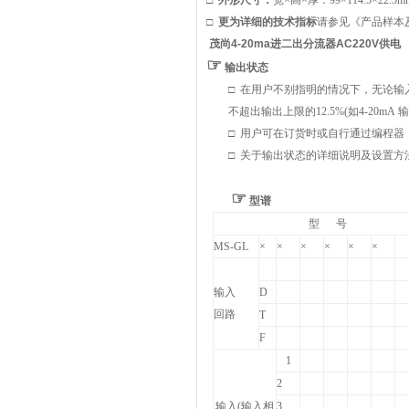
□
外形尺寸：
宽×高×厚：99×114.5×22.5m
□
更为详细的技术指标
请参见
《产品样本
茂尚4-20ma进二出分流器AC220V供电
☞
输出状态
□
在用户不别指明的情况下，无论输
不超出输出上限的12.5%(如
4-20mA
输
□
用户可在订货时或自行通过编程器
□
关于输出状态的详细说明及设置方
☞
型谱
型 号
MS-GL
×
×
×
×
×
×
输入
D
回路
T
F
1
2
输入(输入相
3