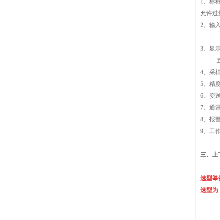
1、
标称
允许过量
2
、输
3
、
显示
4
、采样速
5
、精
6
、变
7、通
8、报
9、工
三、上
选型举
选型为：