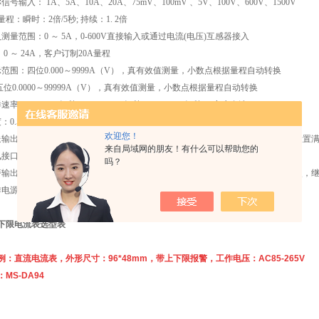
信号输入： 1A、5A、10A、20A、75mV、100mV 、5V、100V、600V、1500V
程：瞬时：2倍/5秒; 持续：1. 2倍
入测量范围：0
～ 5A
，0-600V直接输入或通过电流(电压)互感器接入
0
～ 24A
，客户订制20A量程
范围：四位0.000
～9999A（V），真有效值测量，小数点根据量程自动转换
五位0.0000
～99999A（V），真有效值测量，小数点根据量程自动转换
率：200ms(5次/秒)、100ms(10次/秒)、50ms(20次/秒)（客户自选）
度：
0.5%
、0.2%、0.1%（客户自选）
欢迎您！
送输出接口
可选类型：DC(4-20mA)、DC(0-5V)、DC(0-10V)等，
仪表设置菜单可设置满度
来自局域网的朋友！有什么可以帮助您的
讯接口：
RS485串行接口，标准Modbus协议，RTU模式，波率4800、9600可设
吗？
警输出：两路继电器 ，路用于上限输出，路用于下限输出，常开常闭无源转换接点，继电器
作电源及功耗：
AC ( 85
～
265)V
或
DC ( 100
～
275)V 8VA
下限电流表选型表
例：直流电流表，外形尺寸：
96*48mm，带上下限报警，工作电压：AC85-265V
MS-DA94