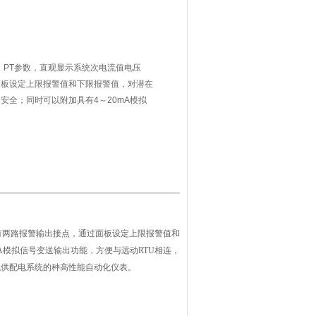
、PT参数，直观显示系统次电流值电压
面板设定上限报警值和下限报警值，对潜在
安全；同时可以附加具有4～20mA模拟
连，并可带有RS485接口，与微机进行
筑、楼宇自动化等现代供配电系统的种高性
有两路报警输出接点，通过面板设定上限报警值和
A模拟信号变送输出功能，方便与远动RTU相连，
代供配电系统的种高性能自动化仪表。