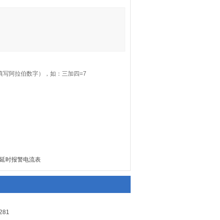
填写阿拉伯数字），如：三加四=7
零点延时报警电流表
81