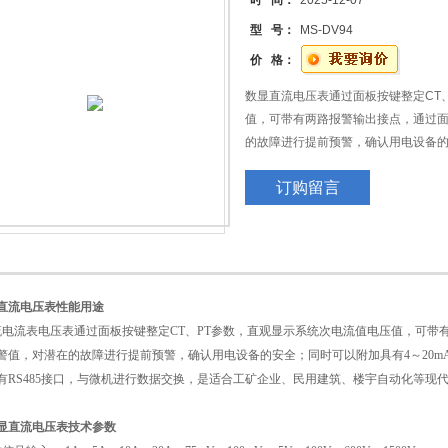
时 间：
2025-12-07
型 号：
MS-DV94
价 格：
数显直流电压表通过面板按键整定CT
值，可带有两路报警输出接点，通过
的故障进行提前预警，确认用电设备的
信号变送输出功能，方便与远动RTU相
订购留言
数据交换，是适合工矿企业、民用建
能自动化仪表。
直流电压表
性能用途
流
电流表电压表通过面板按键整定CT、PT参数，直观显示系统次电流值电压值，可带
警值，对潜在的故障进行提前预警，确认用电设备的安全；同时可以附加具有4～20m
有RS485接口，与微机进行数据交换，是适合工矿企业、民用建筑、楼宇自动化等现
显直流电压表
技术参数